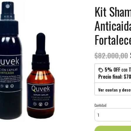
Kit Sha
Anticaid
Fortalec
$82.000,00
5% OFF
con
T
Precio final:
$70
Ver cuotas y des
Cantidad