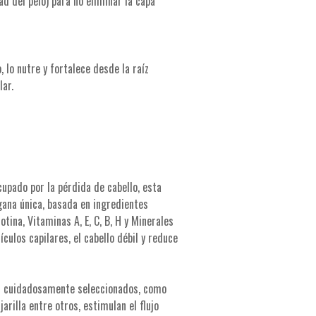
d del pelo) para no eliminar la capa
, lo nutre y fortalece desde la raíz
lar.
cupado por la pérdida de cabello, esta
egana única, basada en ingredientes
tina, Vitaminas A, E, C, B, H y Minerales
ículos capilares, el cabello débil y reduce
es cuidadosamente seleccionados, como
arilla entre otros, estimulan el flujo