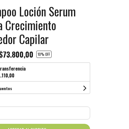
mpoo Loción Serum
a Crecimiento
edor Capilar
$73.800,00
10
% OFF
ransferencia
.110,00
cuentos