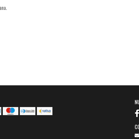
ana.
N
C