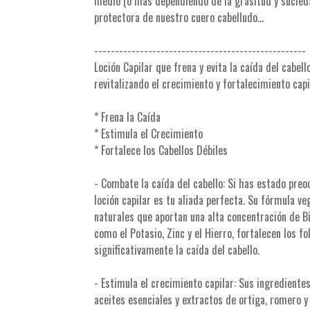
medio (o mas dependiendo de la grasitud y sucieda
protectora de nuestro cuero cabelludo...
---------------------------------------------------
Loción Capilar que frena y evita la caída del cabello
revitalizando el crecimiento y fortalecimiento capi
* Frena la Caída
* Estimula el Crecimiento
* Fortalece los Cabellos Débiles
- Combate la caída del cabello: Si has estado preo
loción capilar es tu aliada perfecta. Su fórmula v
naturales que aportan una alta concentración de Bio
como el Potasio, Zinc y el Hierro, fortalecen los fol
significativamente la caída del cabello.
- Estimula el crecimiento capilar: Sus ingredient
aceites esenciales y extractos de ortiga, romero y j